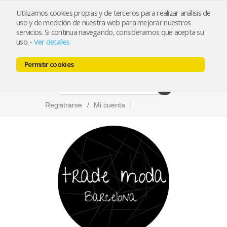
Utilizamos cookies propias y de terceros para realizar análisis de
info@trademoda.com
93.439.26.92
uso y de medición de nuestra web para mejorar nuestros
servicios. Si continua navegando, consideramos que acepta su
Pulse para llamar
uso.
Ver detalles
-
Permitir cookies
Facebook
Twitter
Instagram
Registrarse
Mi cuenta