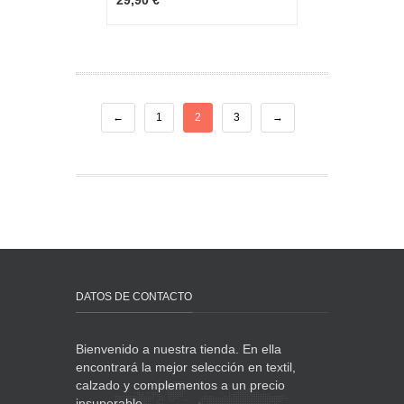
29,90 €
←
1
2
3
→
DATOS DE CONTACTO
Bienvenido a nuestra tienda. En ella
encontrará la mejor selección en textil,
calzado y complementos a un precio
insuperable.