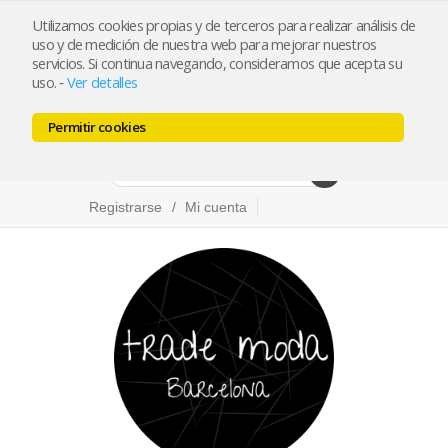
Utilizamos cookies propias y de terceros para realizar análisis de
info@trademoda.com
93.439.26.92
uso y de medición de nuestra web para mejorar nuestros
servicios. Si continua navegando, consideramos que acepta su
Pulse para llamar
uso.
Ver detalles
-
Permitir cookies
Facebook
Twitter
Instagram
Registrarse
Mi cuenta