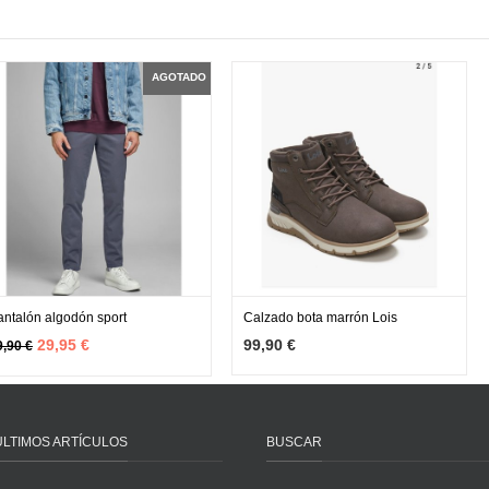
AGOTADO
antalón algodón sport
Calzado bota marrón Lois
MÁS INFO
MÁS INFO
AGOTADO
VER OPCIONES
29,95 €
99,90 €
9,90 €
ÚLTIMOS ARTÍCULOS
BUSCAR