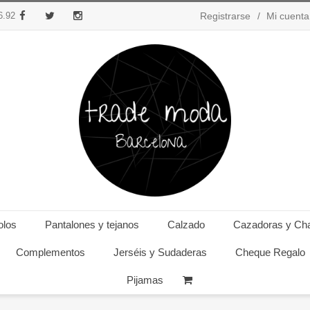
6.92
Registrarse
Mi cuenta
Facebook
Twitter
Instagram
olos
Pantalones y tejanos
Calzado
Cazadoras y Ch
Complementos
Jerséis y Sudaderas
Cheque Regalo
Pijamas