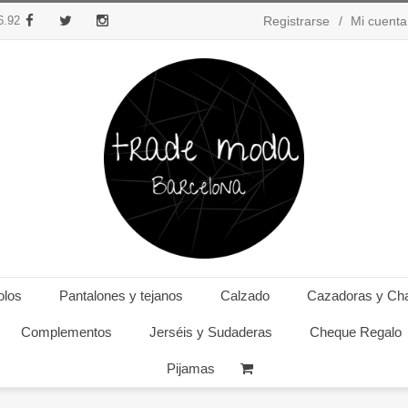
6.92
Registrarse
Mi cuenta
Facebook
Twitter
Instagram
olos
Pantalones y tejanos
Calzado
Cazadoras y Ch
Complementos
Jerséis y Sudaderas
Cheque Regalo
Pijamas