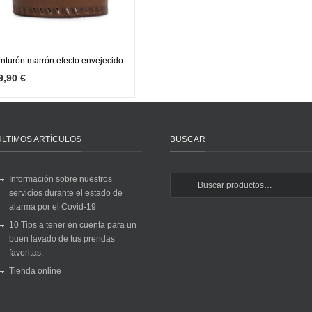
inturón marrón efecto envejecido
MÁS INFO
AGOTADO
9,90 €
ÚLTIMOS ARTÍCULOS
BUSCAR
Información sobre nuestros
servicios durante el estado de
alarma por el Covid-19
10 Tips a tener en cuenta para un
buen lavado de tus prendas
favoritas.
Tienda online